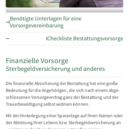
Benötigte Unterlagen
für eine
Informationsgespräch
Vorsorgevereinbarung
Checkliste Bestattungsvorsorge
Finanzielle Vorsorge
Sterbegeldversicherung und anderes
Die fi­nan­zi­el­le Ab­si­che­rung der Be­stat­tung hat ei­ne gro­ße
Be­deu­tung für die An­ge­hö­ri­gen, die sich nach ei­nem ab­ge­
schlos­se­nen Vor­sor­ge­ver­trag ganz der Be­stat­tung und der
Trau­er­be­wäl­ti­gung selbst wid­men kön­nen.
Mit der Hin­ter­le­gung ei­ner Spar­an­lage auf Ihren Namen oder
der Ab­tre­tung Ih­rer Le­bens­ bzw. Ster­be­geld­ver­si­che­rung an