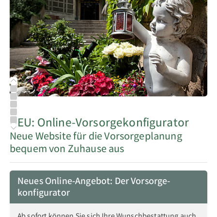
Bestattungs­vorsorge
Seitenanfang
NEU: Online-Vorsorgekonfigurator
Gute Gründe für eine Vorsorge
Vorsorgevertrag
Finanzielle Vorsorge
NEU: Online-Vorsorgekonfigurator
Informationen für Hinterbliebene
Seitenende
Neue Website für die Vorsorgeplanung
bequem von Zuhause aus
Neues Online-­Angebot: Der Vorsorge­
konfigurator
Ab sofort können Sie sich Ihre Wunsch­bestattung auch