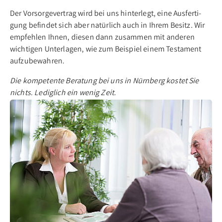
Der Vor­sor­ge­ver­trag wird bei uns hin­ter­legt, ei­ne Aus­fer­ti­
gung be­fin­det sich aber na­tür­lich auch in Ih­rem Be­sitz. Wir
emp­feh­len Ih­nen, die­sen dann zu­sam­men mit an­de­ren
wich­ti­gen Un­ter­la­gen, wie zum Bei­spiel einem Tes­ta­ment
auf­zu­be­wah­ren.
Die kom­pe­ten­te Be­ra­tung bei uns in Nürn­berg kos­tet Sie
nichts. Le­dig­lich ein we­nig Zeit.