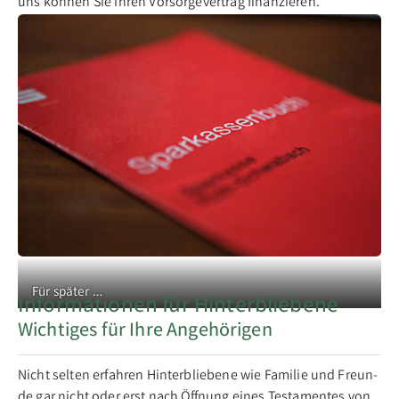
uns kön­nen Sie Ih­ren Vor­sor­ge­ver­trag fi­nan­zieren.
Für später …
Informationen für Hinterbliebene
Wichtiges für Ihre Angehörigen
Nicht sel­ten er­fah­ren Hin­ter­blie­be­ne wie Fa­mi­lie und Freun­
de gar nicht oder erst nach Öff­nung ei­nes Tes­ta­men­tes von