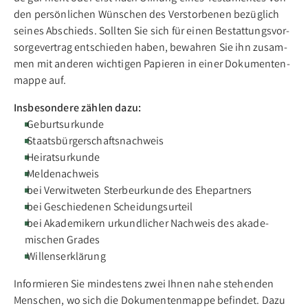
den per­sön­li­chen Wün­schen des Ver­stor­be­nen be­züg­lich
sei­nes Ab­schieds. Sol­lten Sie sich für ein­en Be­stat­tungs­vor­
sor­ge­ver­trag entschieden haben, be­wah­ren Sie ihn zu­sam­
men mit an­de­ren wich­ti­gen Pa­pie­ren in ei­ner Do­ku­men­ten­
map­pe auf.
Insbesondere zählen dazu:
Geburtsurkunde
Staatsbürger­schafts­nachweis
Heiratsurkunde
Meldenachweis
bei Verwitweten Sterbe­urkunde des Ehe­partners
bei Geschiedenen Scheidungsurteil
bei Akademikern urkundlicher Nachweis des akade­
mischen Grades
Willenserklärung
In­for­mie­ren Sie min­des­tens zwei Ih­nen na­he ste­hen­den
Men­schen, wo sich die Do­ku­men­ten­map­pe be­fin­det. Da­zu