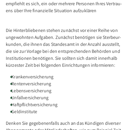
emp­fiehlt es sich, ein oder meh­re­re Per­so­nen Ih­res Ver­trau­
ens über Ih­re fi­nan­zi­el­le Si­tua­ti­on auf­zu­klä­ren
Die Hin­ter­blie­be­nen ste­hen zu­nächst vor ei­ner Rei­he von
un­ge­wohn­ten Auf­ga­ben. Zu­nächst be­nö­ti­gen sie Ster­be­ur­
kun­den, die ih­nen das Stan­des­amt in der An­zahl aus­stellt,
die sie zur Vor­la­ge bei den ent­spre­chen­den Be­hör­den und
In­sti­tu­tio­nen be­nö­ti­gen. Sie soll­ten sich da­mit in­ner­halb
kür­zes­ter Zeit bei fol­gen­den Ein­rich­tun­gen in­for­mie­ren:
Krankenversicherung
Rentenversicherung
Lebensversicherung
Unfallversicherung
Haftpflichtversicherung
Geldinstitute
Den­ken Sie ge­ge­be­nen­falls auch an das Kün­di­gen di­ver­ser