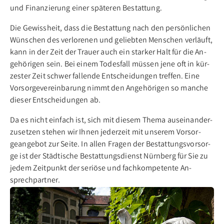
und Fi­nan­zie­rung ei­ner spä­te­ren Be­stat­tung.
Die Ge­wiss­heit, dass die Be­stat­tung nach den per­sön­li­chen
Wün­schen des ver­lo­re­nen und ge­lieb­ten Men­schen ver­läuft,
kann in der Zeit der Trau­er auch ein star­ker Halt für die An­
ge­hö­ri­gen sein. Bei ei­nem To­des­fall müs­sen je­ne oft in kür­
zes­ter Zeit schwer fal­len­de Ent­schei­dun­gen tref­fen. Ei­ne
Vor­sor­ge­ver­ein­ba­rung nimmt den An­ge­hö­ri­gen so man­che
die­ser Ent­schei­dun­gen ab.
Da es nicht ein­fach ist, sich mit die­sem The­ma aus­ein­an­der­
zu­set­zen ste­hen wir Ih­nen je­der­zeit mit un­se­rem Vor­sor­
gean­ge­bot zur Sei­te. In al­­len Fra­­gen der Be­­stat­­tungs­­vor­sor­­
ge ist der Städ­­ti­­sche Be­­stat­­tungs­­dienst Nürn­­berg für Sie zu
je­­dem Zeit­­punkt der se­­ri­ö­­se und fach­­kom­­pe­­ten­­te An­­
sprech­­part­­ner.