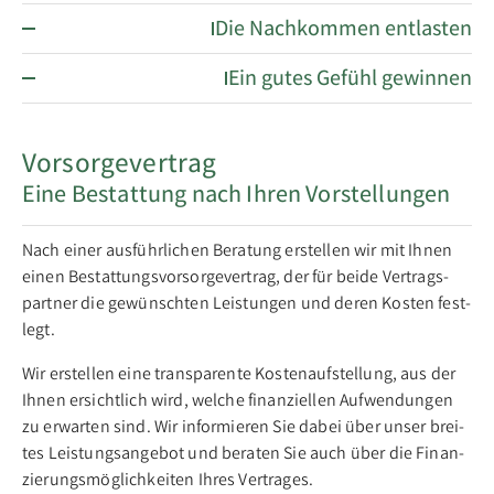
Die Nachkommen entlasten
Ein gutes Gefühl gewinnen
Vorsorgevertrag
Eine Bestattung nach Ihren Vorstellungen
Nach ei­ner aus­führ­li­chen Be­ra­tung er­stell­en wir mit Ih­nen
ei­nen Be­stat­tungs­vor­sor­ge­ver­trag, der für bei­de Ver­trags­
part­ner die ge­wünsch­ten Leis­tun­gen und de­ren Kos­ten fest­
legt.
Wir er­stel­len ei­ne trans­pa­ren­te Kos­ten­­auf­stell­ung, aus der
Ih­nen er­sicht­lich wird, wel­che fi­nan­zi­el­len Auf­wen­dun­gen
zu er­war­ten sind. Wir in­for­mie­ren Sie da­bei über un­ser brei­
tes Leis­tungs­an­ge­bot und be­ra­ten Sie auch über die Fi­nan­
zie­rungs­mög­lich­kei­ten Ih­res Ver­tra­ges.