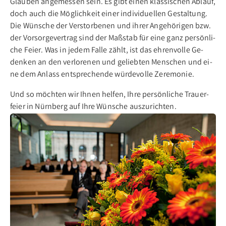
Glau­ben an­ge­mes­sen sein. Es gibt ei­nen klas­si­schen Ab­lauf,
doch auch die Mög­lich­keit ei­ner in­di­vi­du­el­len Ge­stal­tung.
Die Wün­sche der Ver­stor­be­nen und ih­rer An­ge­hö­ri­gen bzw.
der Vor­sor­ge­ver­trag sind der Maß­stab für ei­ne ganz per­sön­li­
che Fei­er. Was in je­dem Fal­le zählt, ist das eh­ren­vol­le Ge­
den­ken an den ver­lo­re­nen und ge­lieb­ten Men­schen und ei­
ne dem An­lass ent­spre­chen­de wür­de­vol­le Ze­re­mo­nie.
Und so möch­ten wir Ih­nen hel­fen, Ih­re per­sön­li­che Trau­er­
fei­er in Nürn­berg auf Ih­re Wün­sche aus­zu­rich­ten.