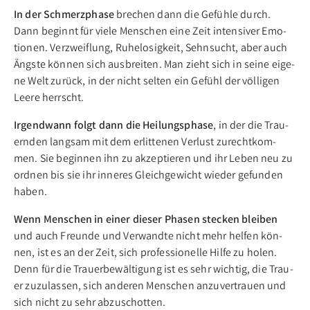
In der Schmerz­phase
bre­chen dann die Ge­füh­le durch.
Dann be­ginnt für vie­le Men­schen ei­ne Zeit in­ten­si­ver Emo­
tio­nen. Ver­zweif­lung, Ru­he­lo­sig­keit, Sehn­sucht, aber auch
Ängs­te kön­nen sich aus­brei­ten. Man zieht sich in sei­ne ei­ge­
ne Welt zu­rück, in der nicht sel­ten ein Ge­fühl der völ­li­gen
Lee­re herrscht.
Irgendwann folgt dann die Hei­lungs­phase
, in der die Trau­
ern­den lang­sam mit dem er­lit­te­nen Ver­lust zu­recht­kom­
men. Sie be­gin­nen ihn zu ak­zep­tie­ren und ihr Le­ben neu zu
ord­nen bis sie ihr in­ne­res Gleich­ge­wicht wie­der ge­fun­den
ha­ben.
Wenn Menschen in einer dieser Pha­sen stecken blei­ben
und auch Freun­de und Ver­wand­te nicht mehr hel­fen kön­
nen, ist es an der Zeit, sich pro­fes­sio­nel­le Hil­fe zu ho­len.
Denn für die Trau­er­be­wäl­ti­gung ist es sehr wich­tig, die Trau­
er zu­zu­las­sen, sich an­de­ren Men­schen an­zu­ver­trau­en und
sich nicht zu sehr ab­zu­schot­ten.