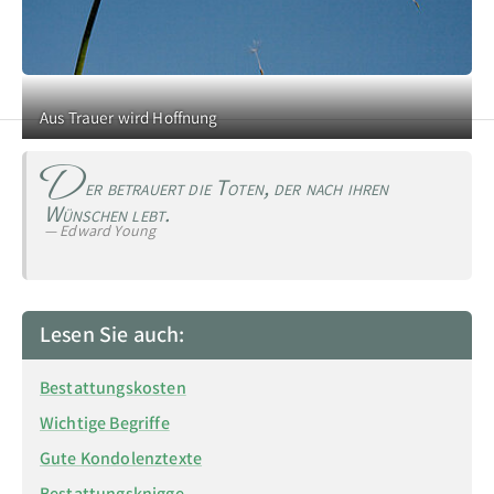
Zur Hauptnavigation
Zum Seitenanfang
Aus Trauer wird Hoffnung
D
er betrauert die Toten, der nach ihren
Wünschen lebt.
Edward Young
Lesen Sie auch:
Bestattungskosten
Wichtige Begriffe
Gute Kondolenztexte