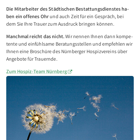
Die Mit­ar­bei­ter des Städ­ti­schen Be­stat­tungs­diens­tes ha­
ben ein of­fe­nes Ohr
und auch Zeit für ein Ge­spräch, bei
dem Sie Ih­re Trau­er zum Aus­druck brin­gen kön­nen.
Manchmal reicht das nicht.
Wir nen­nen Ih­nen dann kom­pe­
ten­te und ein­fühl­sa­me Be­ra­tungs­stel­len und emp­feh­len wir
Ih­nen ei­ne Bro­schü­re des Nürn­ber­ger Hos­piz­ver­eins über
An­ge­bo­te für Trau­ern­de.
Zum Hospiz-Team Nürnberg