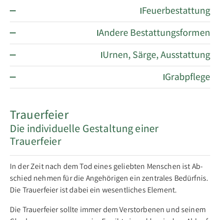
Feuerbestattung
Andere Bestattungsformen
Urnen, Särge, Ausstattung
Grabpflege
Trauerfeier
Die individuelle Gestaltung einer
Trauerfeier
In der Zeit nach dem Tod ei­nes ge­lieb­ten Men­schen ist Ab­
schied neh­men für die An­ge­hö­ri­gen ein zen­tra­les Be­dürf­nis.
Die Trau­er­fei­er ist da­bei ein we­sent­li­ches Ele­ment.
Die Trau­er­fei­er soll­te im­mer dem Ver­stor­be­nen und sei­nem