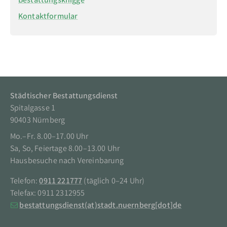
Bestattungsknigge
Kontaktformular
Zum Hauptinhalt
Kontakt
Städtischer Bestattungsdienst
Spitalgasse 1
90403 Nürnberg
Mo.–Fr. 8.00–17.00 Uhr
Sa, So, Feiertage 8.00–13.00 Uhr
Hausbesuche nach Vereinbarung
Telefon:
0911 221777
(täglich 0–24 Uhr)
Telefax: 0911 2312955
bestattungsdienst
(at)
stadt.nuernberg
[dot]
de