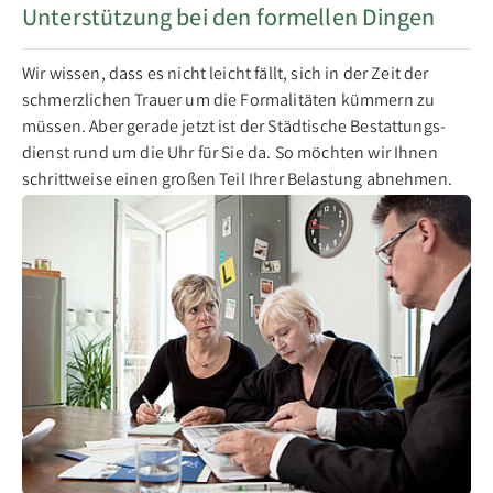
Unterstützung bei den formellen Dingen
Wir wis­sen, dass es nicht leicht fällt, sich in der Zeit der
schmerz­li­chen Trau­er um die For­ma­li­tä­ten küm­mern zu
müs­sen. Aber ge­ra­de jetzt ist der Städ­ti­sche Be­stat­tungs­
dienst rund um die Uhr für Sie da. So möch­ten wir Ih­nen
schritt­wei­se ei­nen gro­ßen Teil Ih­rer Be­las­tung ab­neh­men.