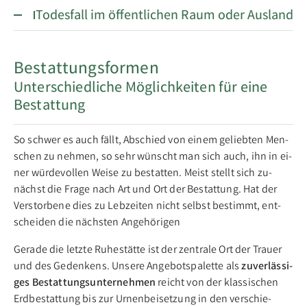
Todesfall im öffentlichen Raum oder Ausland
Bestattungsformen
Unterschiedliche Möglichkeiten für eine
Bestattung
So schwer es auch fällt, Ab­schied von ei­nem ge­lieb­ten Men­
schen zu neh­men, so sehr wünscht man sich auch, ihn in ei­
ner wür­de­vol­len Wei­se zu be­stat­ten. Meist stellt sich zu­
nächst die Fra­ge nach Art und Ort der Be­stat­tung. Hat der
Ver­stor­be­ne dies zu Leb­zei­ten nicht selbst be­stimmt, ent­
schei­den die nächs­ten An­ge­hö­ri­gen
Ge­ra­de die letz­te Ru­he­stät­te ist der zen­tra­le Ort der Trau­er
und des Ge­den­kens. Un­se­re An­ge­bots­pa­let­te als
zu­ver­läs­si­
ges Be­stat­tungs­un­ter­neh­men
reicht von der klas­si­schen
Erd­be­stat­tung bis zur Ur­nen­bei­set­zung in den ver­schie­