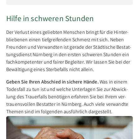
Hilfe in schweren Stunden
Der Ver­lust ei­nes ge­lieb­ten Men­schen bringt für die Hin­ter­
blie­be­nen ei­nen tief­grei­fen­den Schmerz mit sich. Ne­ben
Freun­den und Ver­wand­ten ist ge­ra­de der Städ­ti­sche Be­stat­
tungs­dienst Nürn­berg in den ers­ten schwe­ren Stun­den ein
fach­kom­pe­ten­ter und fai­rer Be­glei­ter. Wir las­sen Sie bei der
Be­wäl­ti­gung ei­nes Ster­be­falls nicht al­lein.
Geben Sie Ihren Ab­schied in si­che­re Hän­de.
Was in ei­nem
To­des­fall zu tun ist und wel­che Un­ter­la­gen Sie zur Ab­wick­
lung des Trau­er­falls be­nö­ti­gen er­fah­ren Sie bei Ih­rem ver­
trau­ens­vol­len Be­stat­ter in Nürn­berg. Auch vie­le ver­wand­te
The­men sind im fol­gen­den aus­führ­lich dar­ge­stellt.