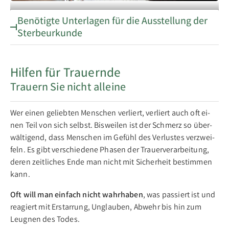
Benötigte Unterlagen für die Ausstellung der
Einfühlsame Beratung
Sterbeurkunde
Hilfen für Trauernde
Trauern Sie nicht alleine
Wer ei­nen ge­lieb­ten Men­schen ver­liert, ver­liert auch oft ei­
nen Teil von sich selbst. Bis­wei­len ist der Schmerz so über­
wäl­ti­gend, dass Men­schen im Ge­fühl des Ver­lus­tes ver­zwei­
feln. Es gibt ver­schie­de­ne Pha­sen der Trau­er­ver­ar­bei­tung,
de­ren zeit­li­ches En­de man nicht mit Si­cher­heit be­stim­men
kann.
Oft will man ein­fach nicht wahr­ha­ben
, was pas­siert ist und
re­agiert mit Er­star­rung, Un­glau­ben, Ab­wehr bis hin zum
Leug­nen des To­des.