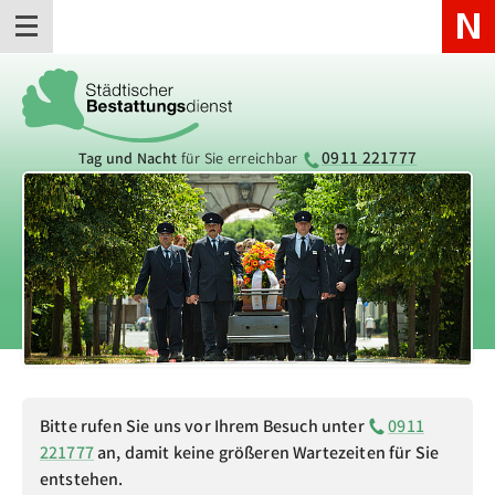
Stadt 
Zum Hauptinhalt
Zur Hauptnavigation
Zur Unternavigation
0911 221777
Tag und Nacht
für Sie erreichbar
Hauptmenü der Website
Bitte rufen Sie uns vor Ihrem Besuch unter
0911
221777
an, damit keine größeren Wartezeiten für Sie
entstehen.