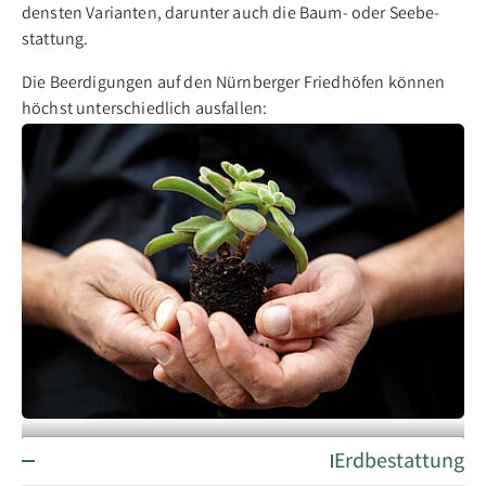
dens­ten Va­ri­an­ten, dar­un­ter auch die Baum- oder See­be­
stat­tung.
Die Be­er­di­gun­gen auf den Nürn­ber­ger Fried­hö­fen kön­nen
höchst un­ter­schied­lich aus­fal­len:
Erdbestattung
Ein Ort der Trauer