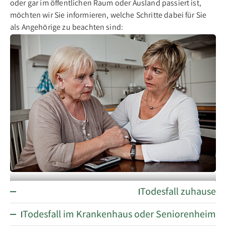
oder gar im öf­fent­li­chen Raum oder Aus­land pas­siert ist,
möch­ten wir Sie in­for­mie­ren, wel­che Schrit­te da­bei für Sie
als An­ge­hö­ri­ge zu be­ach­ten sind:
Todesfall zuhause
Gemeinsame Trauer
Todesfall im Krankenhaus oder Seniorenheim